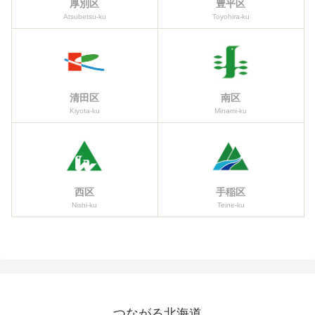
厚別区
豊平区
Atsubetsu-ku
Toyohira-ku
清田区
南区
Kiyota-ku
Minami-ku
西区
手稲区
Nishi-ku
Teine-ku
つながる北海道