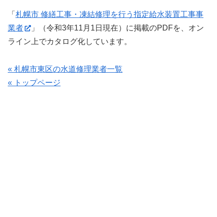
「
札幌市 修繕工事・凍結修理を行う指定給水装置工事事
業者
」（令和3年11月1日現在）に掲載のPDFを、オン
ライン上でカタログ化しています。
« 札幌市東区の水道修理業者一覧
« トップページ