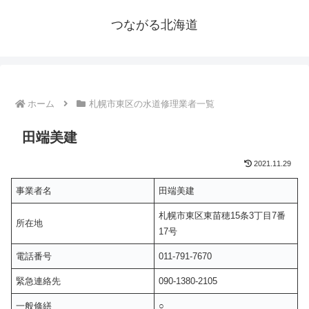
つながる北海道
ホーム
札幌市東区の水道修理業者一覧
田端美建
2021.11.29
事業者名
田端美建
札幌市東区東苗穂15条3丁目7番
所在地
17号
電話番号
011-791-7670
緊急連絡先
090-1380-2105
一般修繕
○