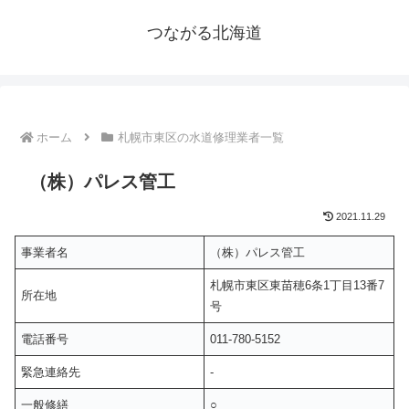
つながる北海道
ホーム
札幌市東区の水道修理業者一覧
（株）パレス管工
2021.11.29
事業者名
（株）パレス管工
札幌市東区東苗穂6条1丁目13番7
所在地
号
電話番号
011-780-5152
緊急連絡先
-
一般修繕
○