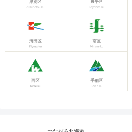
厚別区
豊平区
Atsubetsu-ku
Toyohira-ku
清田区
南区
Kiyota-ku
Minami-ku
西区
手稲区
Nishi-ku
Teine-ku
つながる北海道