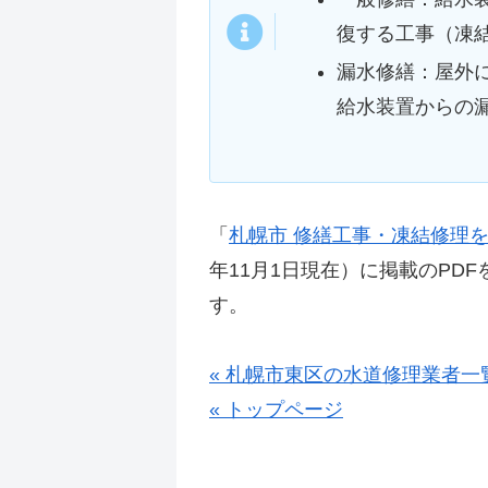
復する工事（凍
漏水修繕：屋外
給水装置からの
「
札幌市 修繕工事・凍結修理
年11月1日現在）に掲載のPD
す。
« 札幌市東区の水道修理業者一
« トップページ