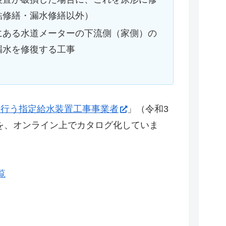
結修繕・漏水修繕以外）
にある水道メーターの下流側（家側）の
漏水を修復する工事
を行う指定給水装置工事事業者
」（令和3
Fを、オンライン上でカタログ化していま
覧