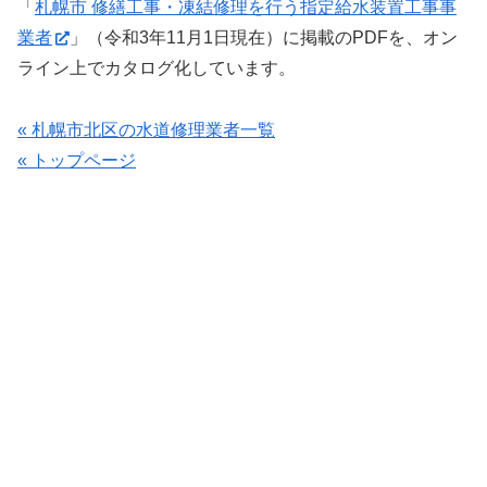
「
札幌市 修繕工事・凍結修理を行う指定給水装置工事事
業者
」（令和3年11月1日現在）に掲載のPDFを、オン
ライン上でカタログ化しています。
« 札幌市北区の水道修理業者一覧
« トップページ