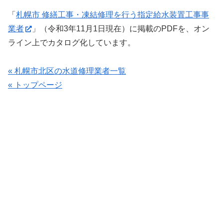
「
札幌市 修繕工事・凍結修理を行う指定給水装置工事事
業者
」（令和3年11月1日現在）に掲載のPDFを、オン
ライン上でカタログ化しています。
« 札幌市北区の水道修理業者一覧
« トップページ