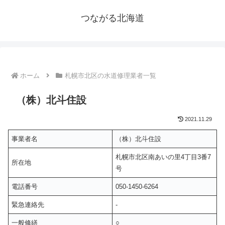
つながる北海道
ホーム
札幌市北区の水道修理業者一覧
（株）北斗住設
2021.11.29
事業者名
（株）北斗住設
札幌市北区南あいの里4丁目3番7
所在地
号
電話番号
050-1450-6264
緊急連絡先
-
一般修繕
○