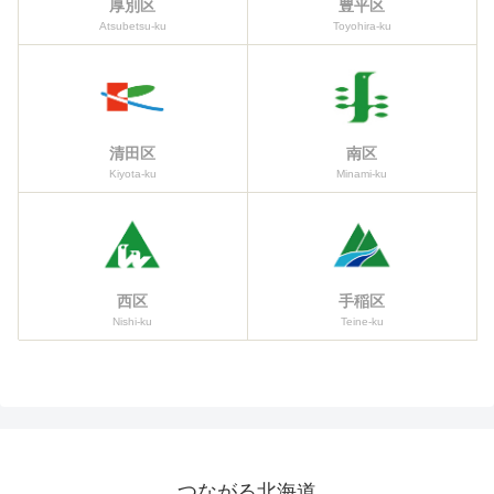
厚別区
豊平区
Atsubetsu-ku
Toyohira-ku
清田区
南区
Kiyota-ku
Minami-ku
西区
手稲区
Nishi-ku
Teine-ku
つながる北海道