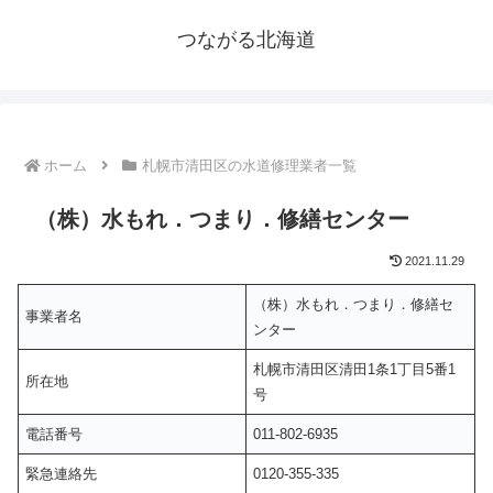
つながる北海道
ホーム
札幌市清田区の水道修理業者一覧
（株）水もれ．つまり．修繕センター
2021.11.29
（株）水もれ．つまり．修繕セ
事業者名
ンター
札幌市清田区清田1条1丁目5番1
所在地
号
電話番号
011-802-6935
緊急連絡先
0120-355-335