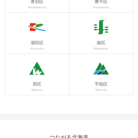
厚別区
豊平区
Atsubetsu-ku
Toyohira-ku
清田区
南区
Kiyota-ku
Minami-ku
西区
手稲区
Nishi-ku
Teine-ku
つながる北海道