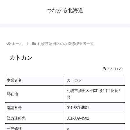
つながる北海道
ホーム
札幌市清田区の水道修理業者一覧
カトカン
2021.11.29
事業者名
カトカン
札幌市清田区平岡1条1丁目5番7
所在地
号
電話番号
011-889-4501
緊急連絡先
011-889-4501
一般修繕
○