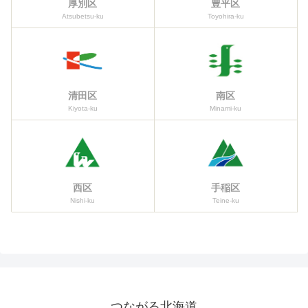
厚別区
豊平区
Atsubetsu-ku
Toyohira-ku
清田区
南区
Kiyota-ku
Minami-ku
西区
手稲区
Nishi-ku
Teine-ku
つながる北海道