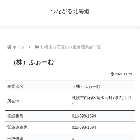
つながる北海道
ホーム
札幌市白石区の水道修理業者一覧
（株）ふぉーむ
2021.11.29
事業者名
（株）ふぉーむ
札幌市白石区菊水元町7条2丁目1-
所在地
1
電話番号
011-598-1394
緊急連絡先
011-598-1394
一般修繕
○