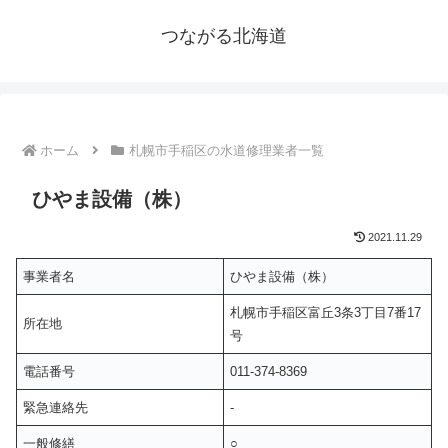
つながる北海道
ホーム
札幌市手稲区の水道修理業者一覧
ひやま設備（株）
2021.11.29
事業者名
ひやま設備（株）
札幌市手稲区富丘3条3丁目7番17
所在地
号
電話番号
011-374-8369
緊急連絡先
-
一般修繕
○