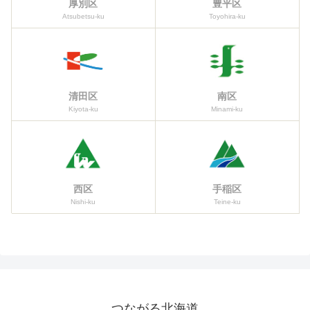
厚別区
豊平区
Atsubetsu-ku
Toyohira-ku
清田区
南区
Kiyota-ku
Minami-ku
西区
手稲区
Nishi-ku
Teine-ku
つながる北海道