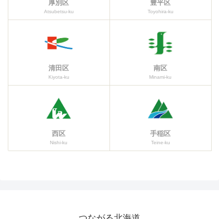
厚別区
豊平区
Atsubetsu-ku
Toyohira-ku
清田区
南区
Kiyota-ku
Minami-ku
西区
手稲区
Nishi-ku
Teine-ku
つながる北海道