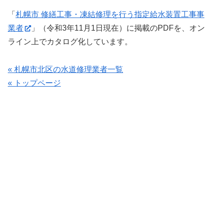
「
札幌市 修繕工事・凍結修理を行う指定給水装置工事事
業者
」（令和3年11月1日現在）に掲載のPDFを、オン
ライン上でカタログ化しています。
« 札幌市北区の水道修理業者一覧
« トップページ